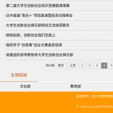
第二届大学生创新创业知识竞赛圆满落幕
达州首届“青创＋”项目路演暨投资对接峰会
大学生创新创业俱乐部校际交流收获颇丰
扬帆起航，创新创业我们在路上
我校学子“创青春”创业大赛喜获佳绩
省委组织部考察指导大学生创新创业俱乐部
共84条
首页
上页
1
2
3
4
5
友情链接
文化部
教育部
版权所有：四川文理学院创
E—mail:cxcy_sasu@163.co