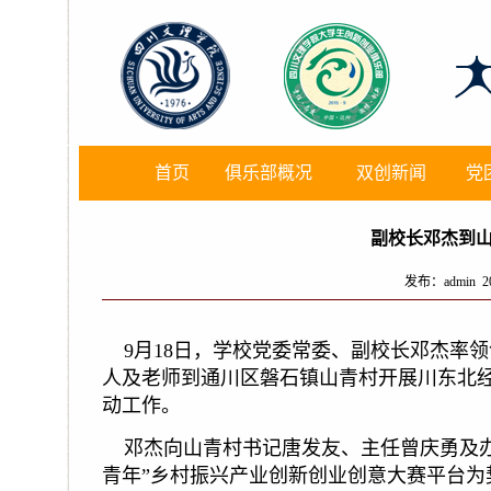
首页
俱乐部概况
双创新闻
党
副校长邓杰到
发布：admin 201
9
月
18
日，学校党委常委、副校长邓杰率领
人及老师到通川区磐石镇山青村开展川东北经
动工作。
邓杰向山青村书记唐发友、主任曾庆勇及
青年”乡村振兴产业创新创业创意大赛平台