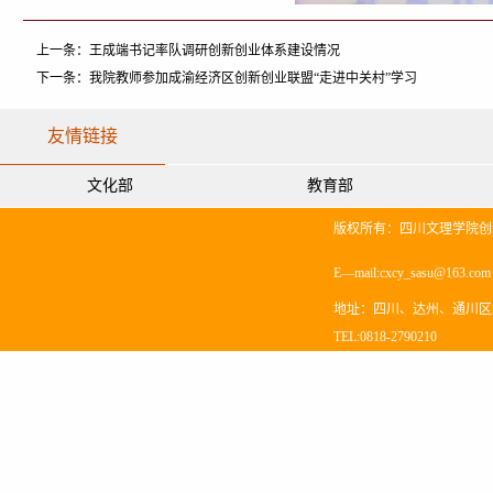
上一条：
王成端书记率队调研创新创业体系建设情况
下一条：
我院教师参加成渝经济区创新创业联盟“走进中关村”学习
友情链接
文化部
教育部
版权所有：四川文理学院创
E—mail:cxcy_sasu@163.co
地址：四川、达州、通川区塔
TEL:0818-2790210